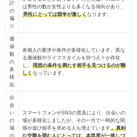
計
は男性の数が女性よりも多くなる傾向があり、
の
男性にとっては競争が激しく
なります。
偏
り
価
値
各個人の要求や条件が多様化しています。異な
観
る価値観やライフスタイルを持つ人々が存在
の
し、
理想の条件を満たす相手を見つけるのが難
多
しく
なっています。
様
化
出
会
い
スマートフォンやSNSの普及により、出会いの
の
場が多様化しましたが、その一方で一時的な関
場
係や遊び相手を求める人も増えています
。真剣
の
な交際を望む人にとっては、本気度が一致しづ