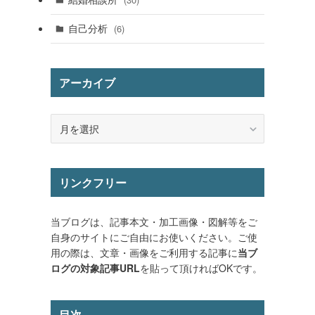
自己分析
(6)
アーカイブ
ア
ー
カ
イ
リンクフリー
ブ
当ブログは、記事本文・加工画像・図解等をご
自身のサイトにご自由にお使いください。ご使
用の際は、文章・画像をご利用する記事に
当ブ
ログの対象記事URL
を貼って頂ければOKです。
目次